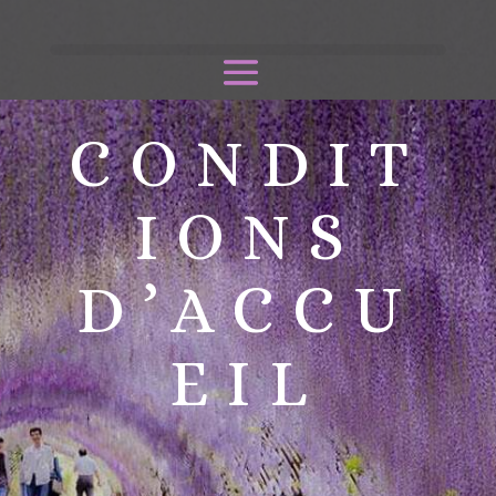
CONDIT
IONS
D’ACCU
EIL