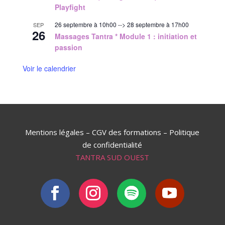
Playfight
26 septembre à 10h00
-->
28 septembre à 17h00
SEP
26
Massages Tantra * Module 1 : initiation et
passion
Voir le calendrier
Mentions légales
–
CGV des formations
–
Politique
de confidentialité
TANTRA SUD OUEST