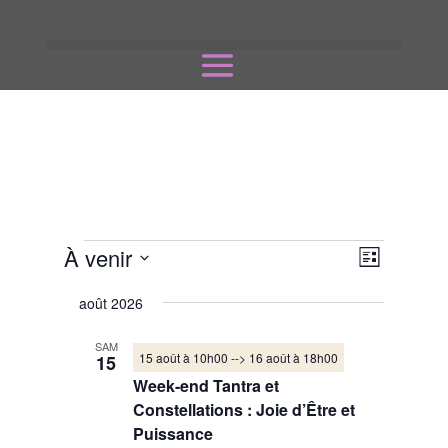
Évènements
Navigati
Navigatio
À venir
Liste
de
par
Sélectionnez
vues
consulta
août 2026
une
Évèneme
date.
SAM
15 août à 10h00
-->
16 août à 18h00
15
Week-end Tantra et
Constellations : Joie d’Être et
Puissance