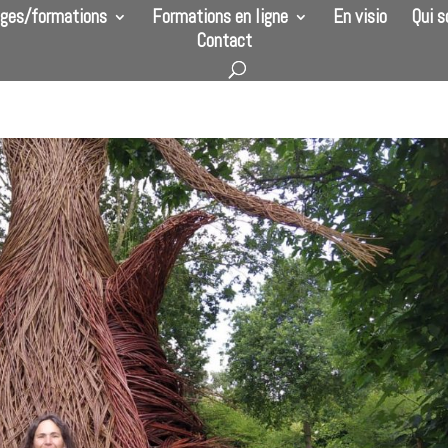
ges/formations
Formations en ligne
En visio
Qui 
Contact