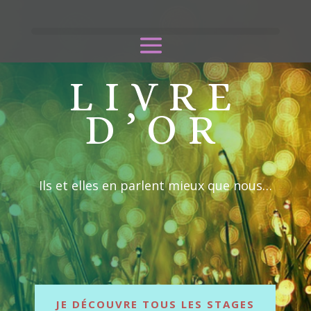
LIVRE
D’OR
Ils et elles en parlent mieux que nous…
JE DÉCOUVRE TOUS LES STAGES