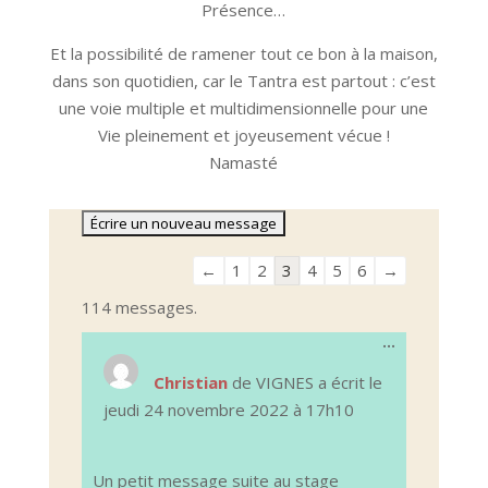
Présence…
Et la possibilité de ramener tout ce bon à la maison,
dans son quotidien, car le Tantra est partout : c’est
une voie multiple et multidimensionnelle pour une
Vie pleinement et joyeusement vécue !
Namasté
Navigation
←
1
2
3
4
5
6
→
dans
114 messages.
la
Ouvrir/Ferm
...
liste
cette
du
boîte
Christian
de
VIGNES
a écrit le
méta.
livre
jeudi 24 novembre 2022
à
17h10
d’or
Un petit message suite au stage