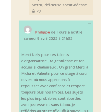
Merciii, délicieuse soeur-déesse
😀 <3
Ouvrir/Ferm
...
cette
boîte
Philippe
de
Tours
a écrit le
méta.
samedi 9 avril 2022
à
21h32
Merci Nelly pour tes talents
d'organisatrice , ta gentillesse et ton
accueil si chaleureux... Un grand Merci à
Micha et Valentin pour ce stage à cœur
ouvert où nous apprenons à
repousser avec confiance et respect
toujours plus nos limites. Les sujets
les plus improbables sont abordés
avec justesse et sans tabou. Je
réfléchis au stage n⁰2... 😉 à suivre... <3