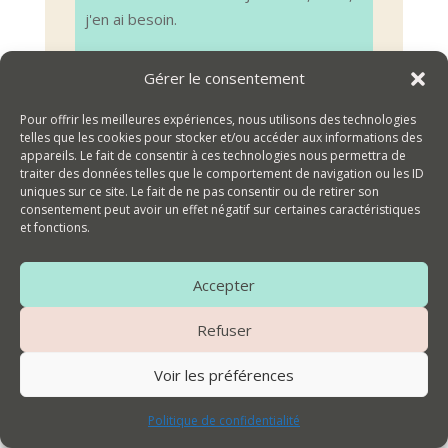
j'en ai besoin.
Réponse d’administrateur par :
Gérer le consentement
Nelly Germain
Pour offrir les meilleures expériences, nous utilisons des technologies
Merci pour ce joli témoignage qui
telles que les cookies pour stocker et/ou accéder aux informations des
te ressemble, Rémi 🙂 Au plaisir!
appareils. Le fait de consentir à ces technologies nous permettra de
traiter des données telles que le comportement de navigation ou les ID
uniques sur ce site. Le fait de ne pas consentir ou de retirer son
Ouvrir/Ferm
...
consentement peut avoir un effet négatif sur certaines caractéristiques
cette
et fonctions.
boîte
Boris
a écrit le
mercredi 25
méta.
août 2021
à
20h21
Accepter
1er stage tantra pour moi, quelque
Refuser
chose s'est ouvert en dedans,. Merci
Voir les préférences
Nelly Merci Richard Merci pour vos
sourires, votre rigueur, votre
Politique de confidentialité
souplesse, votre centrage, votre