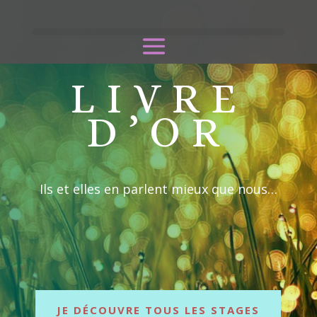
LIVRE
D’OR
Ils et elles en parlent mieux que nous…
JE DÉCOUVRE TOUS LES STAGES