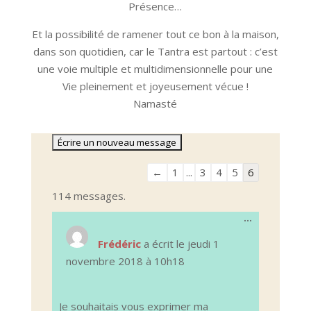
Présence…
Et la possibilité de ramener tout ce bon à la maison,
dans son quotidien, car le Tantra est partout : c’est
une voie multiple et multidimensionnelle pour une
Vie pleinement et joyeusement vécue !
Namasté
Navigation
←
1
...
3
4
5
6
dans
114 messages.
la
Ouvrir/Ferm
...
liste
cette
du
boîte
Frédéric
a écrit le
jeudi 1
méta.
livre
novembre 2018
à
10h18
d’or
Je souhaitais vous exprimer ma