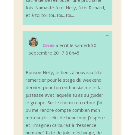
sacré de se retrouver une prochaine
fois. Namasté à toi Nelly, à toi Richard,
et à toi.toi..toi...toi....toi.....
Ouvrir/Ferm
...
cette
boîte
Cécile
a écrit le
samedi 30
méta.
septembre 2017
à
8h45
Bonsoir Nelly, Je tiens à nouveau à te
remercier pour le stage du weekend
dernier, pour ton enthousiasme et la
justesse avec laquelle tu as su guider
le groupe. Sur le chemin du retour j'ai
pu me rendre compte combien mon
moteur (et celui de beaucoup j'espère
et j'imagine) carburait à "l'essence
humaine" faite de joie, d'échange, de