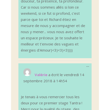
douceur, ta présence, ta profondeur.
Car si nous sommes allés si loin ce
weekend, si ce fut si profond, c'est
parce que toi et Richard étiez en
mesure de nous y accompagner et de
nous y mener... vous nous avez offert
un espace précieux. Je te souhaite le
meilleur et t'envoie des vagues et
énergies d'Amour)<3)<3)<3))))
Ouvrir/Ferm
...
cette
boîte
Valérie
a écrit le
vendredi 14
méta.
septembre 2018
à
14h54
Je tenais à vous remercier tous les
deux pour ce premier stage Tantra !
Merci pour la qualité du stage...des