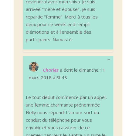
reviendrai avec mon shiva. Je suis
arrivée "mère et épouse", je suis
repartie "femme". Merci à tous les
deux pour ce week-end rempli
d’émotions et à l'ensemble des
participants. Namasté
Ouvrir/Ferm
...
cette
boîte
Charles
a écrit le
dimanche 11
méta.
mars 2018
à
8h48
Le tout début commence par un appel,
une femme charmante prénommée
Nelly nous répond. L'amour sort du
conduit du téléphone pour vous
envahir et vous rassurer de ce
premier pas vers le Tantra. En suite le