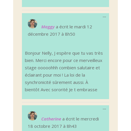
Ouvrir/Ferm
...
cette
boîte
Maggy
a écrit le
mardi 12
méta.
décembre 2017
à
8h50
Bonjour Nelly, J espère que tu vas très
bien. Merci encore pour ce merveilleux
stage ooooohhh combien salutaire et
éclairant pour moi ! La loi de la
synchronicité sûrement aussi. À
bientôt Avec sororité Je t embrasse
Ouvrir/Ferm
...
cette
boîte
Catherine
a écrit le
mercredi
méta.
18 octobre 2017
à
8h43