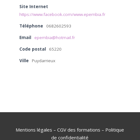
Site Internet
https://www.facebook.com/www.epembia.fr
Téléphone
0682602593
Email
epembia@hotmail.fr
Code postal
65220
Ville
Puydarrieux
Mentions légales
–
CGV des formations
–
Politique
de confidentialité