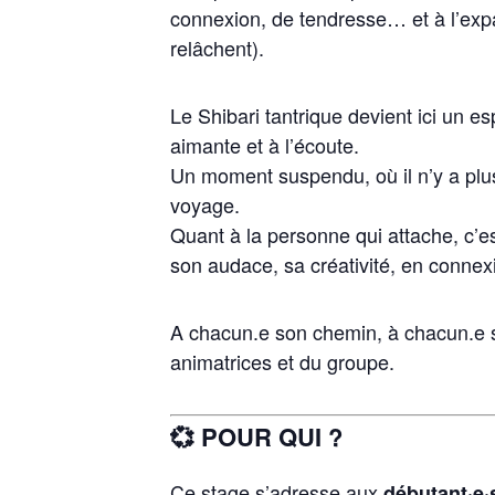
connexion, de tendresse… et à l’expa
relâchent).
Le Shibari tantrique devient ici un e
aimante et à l’écoute.
Un moment suspendu, où il n’y a plus 
voyage.
Quant à la personne qui attache, c’es
son audace, sa créativité, en conne
A chacun.e son chemin, à chacun.e s
animatrices et du groupe.
💞 POUR QUI ?
Ce stage s’adresse aux
débutant·e·