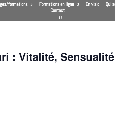
ges/formations
Formations en ligne
En visio
Qui 
Contact
i : Vitalité, Sensualité