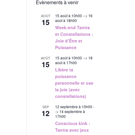
Évènements à venir
15 août à 10h00
-->
16
AOÛT
15
août à 18h00
Week-end Tantra
et Constellations :
Joie d’Être et
Puissance
15 août à 10h00
-->
18
AOÛT
15
août à 17h00
Libère ta
puissance
personnelle et ose
la joie (avec
constellations)
12 septembre à 10h00
-
SEP
12
->
14 septembre à
17h00
Conscious kink :
Tantra avec jeux