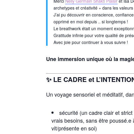
Merci
Nelly Germain Shakti Plaisir
et Isa D
archetypes et créativité » dans les valeurs d
J’ai pu découvrir en conscience, confianc
opprimé en moi depuis .. si longtemps !
Le breathwork était un moment exceptionn
Gratitude infinie pour votre qualité de p
Avec joie pour continuer à vous suivre !
Une immersion unique où la magie
✨ LE CADRE et L’INTENTIO
Un voyage sensoriel et méditatif, d
sécurité (un cadre clair et stri
vrais besoins, sans être poussé.e à
vit/présente en soi)