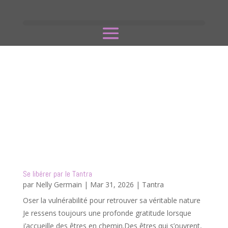
Se libérer par le Tantra
par
Nelly Germain
|
Mar 31, 2026
|
Tantra
Oser la vulnérabilité pour retrouver sa véritable nature
Je ressens toujours une profonde gratitude lorsque
j’accueille des êtres en chemin.Des êtres qui s’ouvrent,