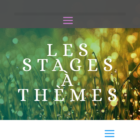
LES
STAGES
À
THÈMES