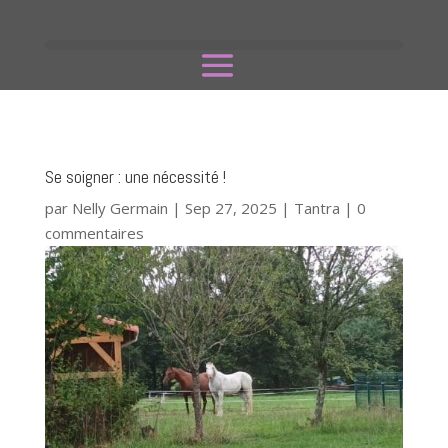
Se soigner : une nécessité !
par
Nelly Germain
|
Sep 27, 2025
|
Tantra
|
0
commentaires