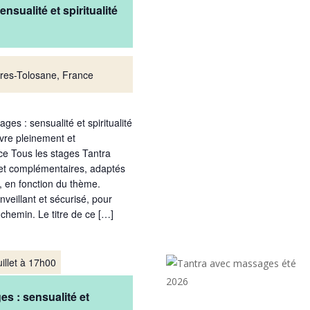
nsualité et spiritualité
res-Tolosane, France
es : sensualité et spiritualité
vivre pleinement et
e Tous les stages Tantra
 et complémentaires, adaptés
, en fonction du thème.
nveillant et sécurisé, pour
chemin. Le titre de ce […]
uillet à 17h00
s : sensualité et