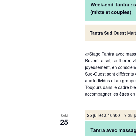
Week-end Tantra : se
(mixte et couples)
Tantra Sud Ouest
Mart
🌿Stage Tantra avec massag
Revenir à soi, se libérer, 
joyeusement, en conscienc
Sud-Ouest sont différents
aux individus et au groupe
Toujours dans le cadre bie
accompagner les êtres en 
25 juillet à 10h00
-->
28 j
SAM
25
Tantra avec massage