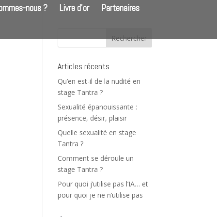
sommes-nous ?
Livre d’or
Partenaires
Articles récents
Qu’en est-il de la nudité en
stage Tantra ?
Sexualité épanouissante :
présence, désir, plaisir
Quelle sexualité en stage
Tantra ?
Comment se déroule un
gation
stage Tantra ?
igation
Pour quoi j’utilise pas l’IA… et
s
ultations
pour quoi je ne n’utilise pas
nement