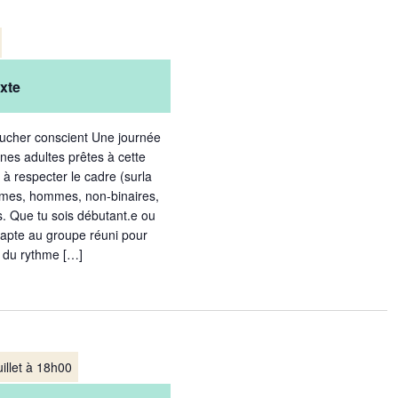
xte
oucher conscient Une journée
nes adultes prêtes à cette
à respecter le cadre (surla
emmes, hommes, non-binaires,
s. Que tu sois débutant.e ou
dapte au groupe réuni pour
t du rythme […]
uillet à 18h00