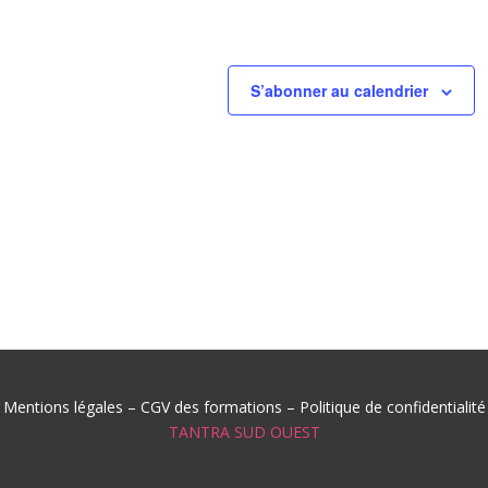
S’abonner au calendrier
Mentions légales
–
CGV des formations
–
Politique de confidentialité
TANTRA SUD OUEST