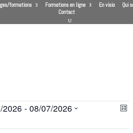
ges/formations
Formations en ligne
En visio
Qui 
Contact
Navi
Nav
7/2026
 - 
08/07/2026
Liste
de
par
ez
vue
cons
Évè