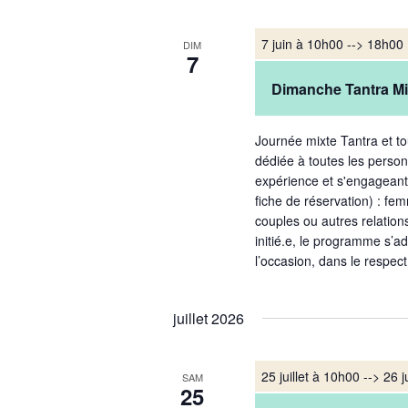
7 juin à 10h00
-->
18h00
DIM
7
Dimanche Tantra Mi
Journée mixte Tantra et t
dédiée à toutes les person
expérience et s'engageant 
fiche de réservation) : f
couples ou autres relation
initié.e, le programme s’a
l’occasion, dans le respec
juillet 2026
25 juillet à 10h00
-->
26 j
SAM
25