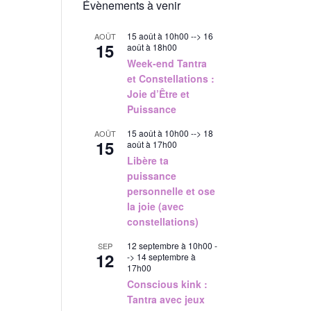
Évènements à venir
15 août à 10h00
-->
16
AOÛT
15
août à 18h00
Week-end Tantra
et Constellations :
Joie d’Être et
Puissance
15 août à 10h00
-->
18
AOÛT
15
août à 17h00
Libère ta
puissance
personnelle et ose
la joie (avec
constellations)
12 septembre à 10h00
-
SEP
12
->
14 septembre à
17h00
Conscious kink :
Tantra avec jeux