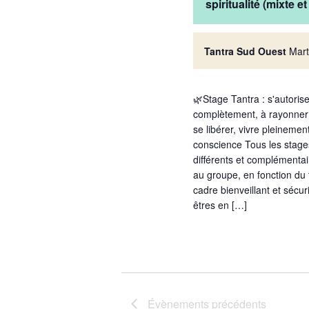
spiritualité (mixte e
Tantra Sud Ouest
Mart
🌿Stage Tantra : s'autorise
complètement, à rayonner 
se libérer, vivre pleineme
conscience Tous les stag
différents et complémentai
au groupe, en fonction du
cadre bienveillant et sécu
êtres en […]
Évènements
précédents