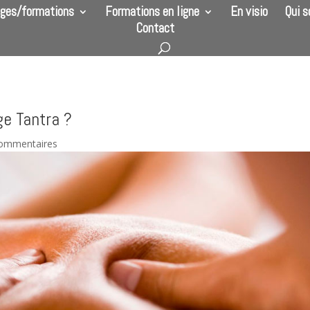
ges/formations
Formations en ligne
En visio
Qui 
Contact
e Tantra ?
commentaires