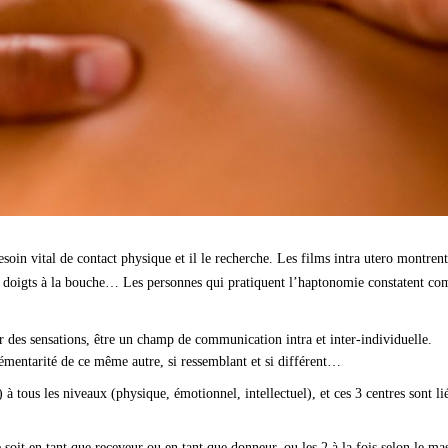
in vital de contact physique et il le recherche. Les films intra utero montrent
urs doigts à la bouche… Les personnes qui pratiquent l’haptonomie constatent co
r des sensations, être un champ de communication intra et inter-individuelle.
lémentarité de ce même autre, si ressemblant et si différent…
à tous les niveaux (physique, émotionnel, intellectuel), et ces 3 centres sont li
soit en tant que receveur ou en tant que donneur, ou les 2 à la fois selon le ma