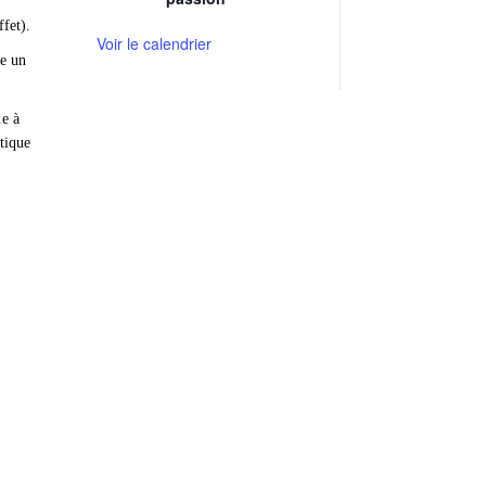
ffet).
Voir le calendrier
re un
.e à
atique