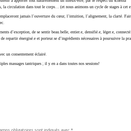
soutenir à apporter tout naturellement un mieux-être, par le respect du schéma
s, la circulation dans tout le corps… (et nous animons un cycle de stages à cet e
placeront jamais l’ouverture du cœur, l’intuition, l’alignement, la clarté. Fai
ec.
nts d’exception, de se sentir beau.belle, entier.e, densifié.e, léger.e, connecté
 de repartir énergisé.e et porteur.se d’ingrédients nécessaires à poursuivre la pr
Avec un consentement éclairé.
ples massages tantriques ; il y en a dans toutes nos sessions!
amps obligatoires sont indiqués avec
*