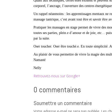
Quant aux techniques, certes elles existent et peuvent 
corporel, l’ancrage, l’ouverture des centres énergétique
Un rappel néanmoins : les apprentissages mentaux ne rem
massage tantrique, c’est avant tout être et savoir être av
Pratiquer les massages en stage permet de vivre des mome
toutes ses parties, plein.e d’amour et de joie, etc… puis
par la suite.
Oser toucher. Oser être touché.e. En toute simplicité. 
Au plaisir de vous permettre de vivre la magie des multi
Namasté
Nelly
Retrouvez-nous sur Google+
0 commentaires
Soumettre un commentaire
Votre adresse e-mail ne sera pas publiée.
Les ch