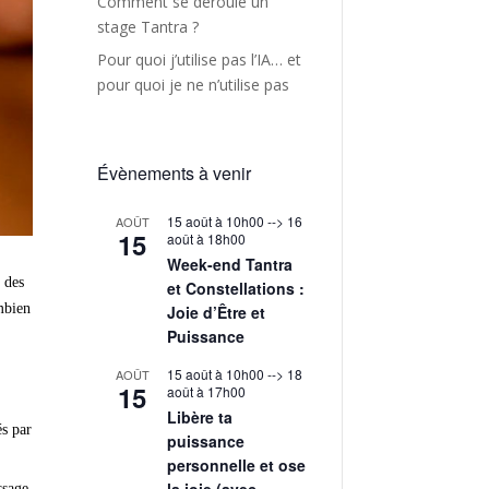
Comment se déroule un
stage Tantra ?
Pour quoi j’utilise pas l’IA… et
pour quoi je ne n’utilise pas
Évènements à venir
15 août à 10h00
-->
16
AOÛT
15
août à 18h00
Week-end Tantra
 des
et Constellations :
mbien
Joie d’Être et
Puissance
15 août à 10h00
-->
18
AOÛT
15
août à 17h00
Libère ta
és par
puissance
personnelle et ose
la joie (avec
ssage